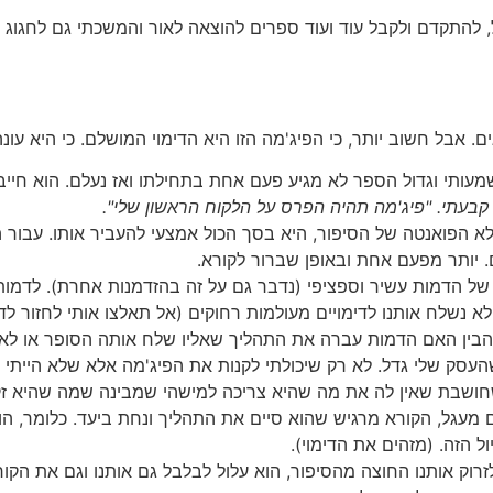
ול, להתקדם ולקבל עוד ועוד ספרים להוצאה לאור והמשכתי גם לחגוג
ם. אבל חשוב יותר, כי הפיג'מה הזו היא הדימוי המושלם. כי היא עו
משמעותי וגדול הספר לא מגיע פעם אחת בתחילתו ואז נעלם. הוא חי
 קבעתי. "פיג'מה תהיה הפרס על הלקוח הראשון שלי".
 הפואנטה של הסיפור, היא בסך הכול אמצעי להעביר אותו. עבור הד
. יותר מפעם אחת ובאופן שברור לקורא.
 של הדמות עשיר וספציפי (נדבר גם על זה בהזדמנות אחרת). לדמו
לא נשלח אותנו לדימויים מעולמות רחוקים (אל תאלצו אותי לחזור ל
ו להבין האם הדמות עברה את התהליך שאליו שלח אותה הסופר או לא
העסק שלי גדל. לא רק שיכולתי לקנות את הפיג'מה אלא שלא הייתי
חושבת שאין לה את מה שהיא צריכה למישהי שמבינה שמה שהיא זקוק
מעגל, הקורא מרגיש שהוא סיים את התהליך ונחת ביעד. כלומר, הוא
ל הזה. (מזהים את הדימוי).
זרוק אותנו החוצה מהסיפור, הוא עלול לבלבל גם אותנו וגם את הקורא,