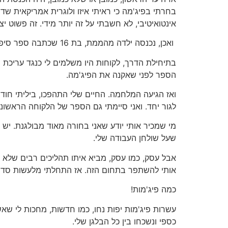
בחרתי בפיג'מה כי ראיתי איזו ולוגרית אמריקאית שד
אינטואיטיבי, לא חשבתי על זה יותר מידי. זה פשוט יצ
ואכן, נכנסה ילדה מהממת, בת 16 שכתבה ספר סיפורת מהמם וסוחף וכשהיא החליטה לתת לי את פרטי האשראי שלה לא הייתה נרגשת ממני.
בתיחילת הדרך, לקוחות היו משלמים לי כנגד עריכת
הספר לפני שאקנה את הפיג'מה.
ואז הגיעה המלחמה. החיים שלי התהפכו, ביליתי חודש
לגור יחד. ואני סיימתי גם הספר של הלקוחה הראשונ
מי שמכיר אותי יודע שאני בחורה מאוד מבולגנת. יש 
שעל שולחן העבודה שלי.
אבל עסק, כמו עסק, מביא איתו תהליכים רבים שלא 
אותי להשתפר בתחום הזה. אז התחלתי מלעשות סדר באר
כמה פיג'מות!
עשרות פיג'מות יפות נחו, כמו חדשות, מחכות לי שא
כספי ונשכחו בין כל הבלגן שלי.