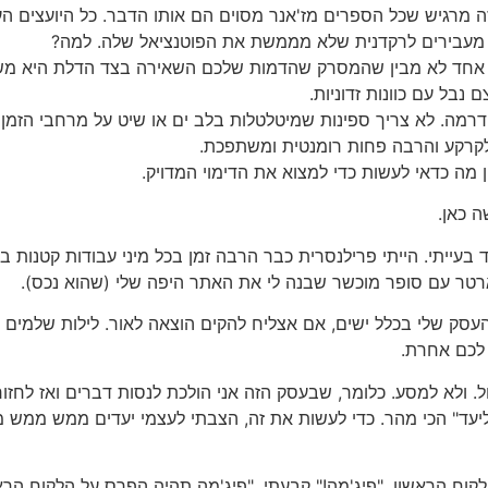
זה מרגיש שכל הספרים מז'אנר מסוים הם אותו הדבר. כל היועצים 
 מעבירים לרקדנית שלא מממשת את הפוטנציאל שלה. למה?
 אף אחד לא מבין שהמסרק שהדמות שלכם השאירה בצד הדלת היא מש
בל עם כוונות זדוניות.
 הדרמה. לא צריך ספינות שמיטלטלות בלב ים או שיט על מרחבי הז
קרקע והרבה פחות רומנטית ומשתפכת.
ן מה כדאי לעשות כדי למצוא את הדימוי המדויק.
ה כאן.
עייתי. הייתי פרילנסרית כבר הרבה זמן בכל מיני עבודות קטנות 
ארטר עם סופר מוכשר שבנה לי את האתר היפה שלי (שהוא נכס).
ק שלי בכלל ישים, אם אצליח להקים הוצאה לאור. לילות שלמים שפ
 לכם אחרת.
ול. ולא למסע. כלומר, שבעסק הזה אני הולכת לנסות דברים ואז לחזו
"ליעד" הכי מהר. כדי לעשות את זה, הצבתי לעצמי יעדים ממש ממש מ
לקוח הראשון. "פיג'מה!" קבעתי. "פיג'מה תהיה הפרס על הלקוח הראש