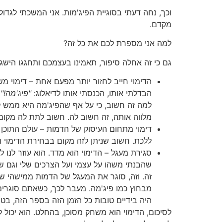
וכך, נחה דעתי בסוגיית הפיג'מות. אני המשכתי לגד
מקדם.
למה אני מספרת לכם את כל זה?
גם כי זה אחלה סיפור, תאמינו בעצמכם ותחגגו הישגי
הדימוי חייב לחזור יותר מפעם אחת – דימוי 
הבדלתי אותו, הכנסתי אותו לדיאלוג:
"פיג'מה!"
למה זה חשוב, כי על אף שהפיג'מה היא ממש לא
מלווה אותה, זה חשוב לה. חשוב לתת לה מקום
דימוי מתחום העיסוק של הדמות – עולם התוכן
ללכת. חשוב שניתן לזה מקום בבחירת הדימוי ו
סגירת מעגל – הדימוי הוא מדד. הוא עוזר לנ
שהבנתי משהו על עצמי ועל הצרכים שלי וגם ש
זה. וזה, סוגר את המעגל של הדמות ממישהי ש
מבחוץ כמו פיג'מה. מעבר לכך, כשאתם סוגרים 
היה בידיים טובות כל הזמן הזה בספר הזה, בטיו
לסיכום, הדימוי הוא משחק מסוכן, בהחלט. הוא יכול ל