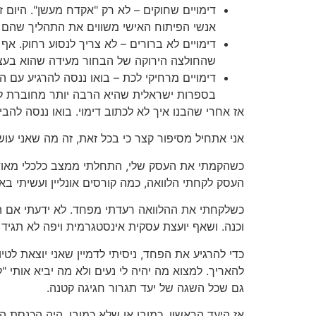
דימויים שחוקים – לא רק "אקדח מעשן". היום 
אנשי הפיתוח האישי משווים את התהליך שהם
דימויים לא ברורים – לא צריך לנסוע רחוק.
שהחולצה הירוקה של הבחור מעידה שהוא בעצם נ
דימויים מרחיקי לכת – בואו ננסה להרגיע עם
בספרות ישראלית שהיא הרבה יותר מחוברת ל
אז אחרי שהבנו איך לא לכתוב דימוי. בואו ננסה להבי
אני אתחיל מסיפור קצר כי בכל זאת, זה מה שאני עוש
כשהקמתי את העסק שלי, התחלתי ממצב כלכלי מאוד ב
העסק לקחתי הלוואה, כמה קורסים אונליין ועשיתי ב
כשלקחתי את ההלוואה רעדתי מפחד. לא ידעתי אם העס
וכנה. ושאף יועצת עסקית אינסטגרמית ויפה לא תגיד
כדי להרגיע את הפחד, ניסיתי לדמיין שאני יוצאת לטי
להאריך. למצוא מה יהיה לי נעים ולא מה יביא אותי 
גם שכל השגה של יעד תגרור חגיגה קטנה.
אז היעד הראשון, כמובן או שלא כמובן, היה הכנסת ה