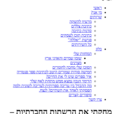
ראשי
מי אני?
שרותים
מרעיון להשקה
כתיבת צללים
סדנות כתיבה
כתיבת תוכן לעסקים
פגישת "יאללה"
כל השירותים
בלוג
המחזות שלי
שומו שמיים והאזיני ארץ
מצוינים
הסוכן שלי מחכה לחומרים
חמישה סודות שמורים היטב לכתיבת ספר פנטזייה
איך ספרים שינו לי את החיים?
הדימוי הנכון נמצא ממש מתחת לאף שלך
מה ההבדל בין עריכה ספרותית לעריכה לשונית ולמה
הפסקתי לאחד את השתיים? לנצח.
סיפורים קצרים
צרו קשר
מחקתי את הרשתות החברתיות –