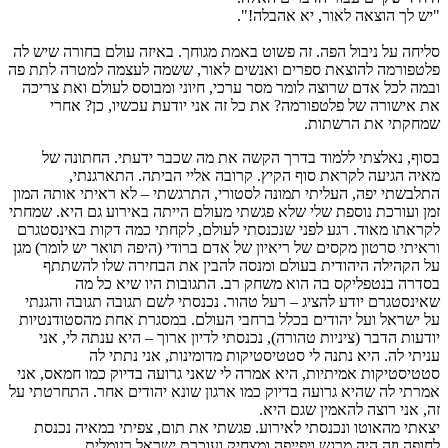
"יש לך הוצאה לאור, יא אהבלה!".
סליחה על ניבול הפה. זה פשוט באמת מגוחך. באיזה עולם בחורה שיש לה
פלטפורמה להוצאת ספרים ואנשים לאור, ששמה לעצמה למטרה לתת פה
ובמה לכל אדם שרוצה לומר מסר ערכי, חיוני ומבוסס לעולם ואת צריכה
את אישורה של פלטפורמה? את כל זה אני יודעת עכשיו, כן? אחרי
שמחקתי את הרשתות.
בסוף, נאלצתי ללמוד בדרך הקשה את מה שכבר ידעתי. החתונה של
מאיה הגיעה לקראת סוף הקיץ. קרובה אליי הביתה. התארגנתי,
התלבשתי יפה, העליתי תמונה לסטורי, התרגשתי – לא ראיתי אותה המון
זמן ועורכת נוספת שלי שלא פגשתי מעולם הייתה באירוע גם היא. שמחתי
לקראתו מאוד. רגע לפני שנכנסתי לעולם, לקחתי כמה דקות באינסטגרם
וראיתי סרטון מקסים של ריאיון של אדם ברודי (היפה תואר יש לומר) מגן
על הקהילה היהודית בעולם ומנסה להבין את הבחירה שלו להשתתף
בסדרה בנטפליקס בה הוא משחק רב. התגובות היו שיא כל מה
שאינסטגרם יודע להציג – רעל טהור. נכנסתי לשם תגובה תגובה והגנתי
על ישראל ועל יהודים בכלל ברחבי העולם. במסגרת אחת מהסטודנטיות
יודעות הדבר (ציניות טהורה), נכנסתי לדיון ארוך – היא ענתה לי, אני
עניתי לה. היא נתנה לי סטטיסטיקות מדומינות, אני נתתי לה
סטטיסטיקות אמיתיות, היא אמרה לי שאני גרועה בדיוק כמו חמאס, אני
אמרתי לה שהיא גרועה בדיוק כמו ארגון שונא יהודים אחר. התחרטתי על
זה, אני רוצה להאמין שגם היא.
יצאתי מהאוטו ונכנסתי לאירוע. פגשתי את תום, צפיתי במאיה נכנסת
לחופה וזה היה מרגש ויפייפה ומצחיק ועוכרת ישראל רנומלית