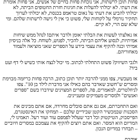
פחות תוכן לרשתות, אני נוכחת פחות בחיים של אנשים, אני פחות אומרת
את דעתי. לא יכולתי להעלות את חגיגות חזרת החטופים הביתה, לא
יכולתי להביע את דעתי על נאום טראמפ בכנסת, לא יכולתי לערוך
תחקיר נורמלי על לקוחות שלי, פשוט כי אין לי גישה לרשתות שלהם. ומי
שלא שם הרי, לא קיים.
אז נאלצתי לעשות את הבלתי יאומן ולדבר איתם! לנהל ממש שיחות
אמיתיות, לנסוע אליהם הביתה, להכיר, לפגוש, לשוחח. כל אלה בניסיון
אמיתי וכנה להקיף את עצמי בידע על הספרים שאני מוציאה ולעמוד
מאחוריהם.
ולגבי השיווק? פשוט התחלתי לכתוב. מי יכול לנצח אותי כשיש לי דף ועט
ביד?
אז מעכשיו, צפו ממני להרבה יותר תוכן כתוב, הרבה פחות כריזמה מבוימת
ומסרים ש"חשוב שאדבר בהם כאילו אני מדברת לילד בן 10". צפו
לניוזלטרים, למאמרים, פה, לספרים המצוינים שידברו בשם "ספרים
ואנשים" ולמסרים מעמיקים ומעניינים.
ואם התחברתם, אם גם אתם סובלים מחרדה, אם אתם מבינים את
הסכנות שבמכשיר הקטן שבידיים שלכם – תמחקו את האינסטגרם,
הפייסבוק, הטיקטוק וכל דבר שעלול לפמפם עוד ועוד רעל. תאמינו לי,
המדיום הוא המסר. ואם אתם רוצים להקיף את עצמכם במסרים חיוביים
– תבחרו במדיום הנכון.
אוהבת,