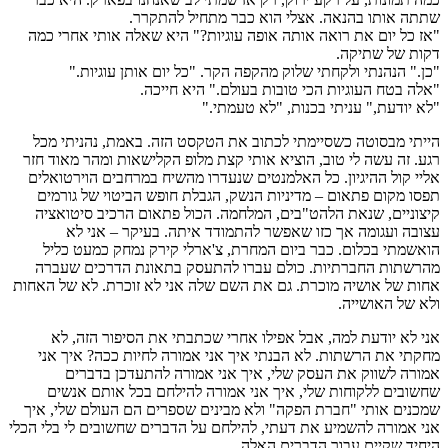
שתתה אותו בהנאה. אצלי הוא כבר מתחיל להתקרר.
"אז כל יום את רואה אותה אופה עוגיות?" היא שאלה אותי אחרי כמה
דקות של שתיקה.
"כן." הנהנתי ולקחתי שלוק מהקפה הקר. "כל יום אותן עוגיות."
"אלה בטח העוגיות הכי טובות בעולם." היא חייכה.
"לא יודעת," עניתי בכנות, "לא טעמתי."
הייתי מבסוטה כשסיימתי לכתוב את הטקסט הזה. באמת, נהניתי מכל
רגע. זה עשה לי טוב, הוציא אותי קצת מלופ הקלישאות ומהר מאוד חזר
אליי קול ההיגיון. כל האלמנטים שנעדרו מהשיח במרחבים הוירטואלים
תפסו מקום פתאום – מדיניות הנשק, הגבלת חופש הביטוי של גורמים
קיצוניים, שנאת הלהט"בים, המלחמה. הכול פתאום הרכיב סיטואציה
עצובה ועגומה אך כזו שאפשר להתמודד איתה. בעיקר – אני לא
הואשמתי בכלום. כבר ביום המחרת, צ'ארלי קירק נמחק כמעט כליל
מהרשתות החברתיות. כולם עברו להתעסק בתאונת הדרכים שעברה
אחות של אושיה מוכרת. גם את השם שלה אני לא זוכרת. לא של האחות
ולא של האושייה.
אני לא יודעת למה, אבל אפילו אחרי שכתבתי את הסיפור הזה, לא
מחקתי את הרשתות. לא הבנתי איך אני אמורה לחיות ככה? איך אני
אמורה לשווק את העסק שלי, איך אני אמורה להתעדכן בדברים
שחשובים ללקוחות שלי, איך אני אמורה להילחם בכל אותם אנשים
שמכנים אותי "חברת הפקה" ולא מבינים שספרים הם העולם שלי, איך
אני אמורה להשמיע את דעתי, להילחם על הדברים שחשובים לי בלי הכלי
היחיד שקיים עבור הדברים האלה.