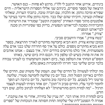
בינתיים, אירוע אחר התגנב לי ללו"ז. מרגש לא פחות – כנס האושר.
הרצאה של מספר סופרים, ביניהם שני אלילי הספרות הישראלית – חיים
שפירא ומיכה גודמן. אז הלכתי, עם חברה טובה, כתבתי הערות, שאלתי
שאלות ובעיקר, חיכיתי שהם יעלו כבר. מיכה גודמן עלה ודיבר בעיקר על
אלמנטים מתוך ספרו האחרון "מהפכת הקשב" שמגדיר את הרשתות
החברתיות כסכנה לבריאותנו הנפשית, בדיוק כפי שסיגריות הן סכנה
לבריאותנו הגופנית.
"צודק." אמרתי.
"בטח צודק." אמרו היושבים סביבי.
כמובן שהוא צודק. הוא הביא כחמישה מחקרים לאורך ההרצאה, בספר
הוא מביא מחקרים נוספים. כולם על איך סף החרדה שלנו כבני אדם עלה
משמעותית, איך כולנו מרגישים בודדים יותר, איך בעצם – אנחנו אוהבים
זה את זה פחות כשיש לנו טלפון ביד. הכנס היה ביום שישי, באותו
הסופ"ש הנחתי את הטלפון בצד, ביום ראשון השתמשתי בו לענייני עבודה
בלבד וביום שלישי כבר חזרתי להתמכרות באופן מלא.
מה יכולתי לעשות? כל החיים שלי שם. העסק שלי משווק שם, החיים שלי
תלויים באייקון הסגול הזה. בכל יום בין שלושה לחמישה סטורי, שלושה
סרטוני ריל בשבוע. כל יום כתיבה טוב מתועד, כל יום כתיבה רע הופך
לחומר לדבר עליו, החיים סביב ה"תוכן". יום אחד ניסיתי לעשות לעצמי
תרגיל – "מה למדת היום מהרשתות?" לא הצלחתי לכתוב כלום, שום דבר
חדש.
ביום למחרת היה אותו דבר. "זה עניין של בחירה, אחרי מי את עוקבת."
אמרה לי הסמנכ"לית שלי שלקחה תחת חסותה את הנוכחות של "ספרים
ואנשים ברשתות החברתיות."