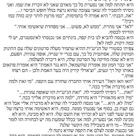
היא תהתה למה אני נסערת כל כך מאדם שאני לא זוכרת את שמו. ואני
ניסיתי להסביר לה שאני עצובה שהוא נרצח בגלל חופש הביטוי ו…
"אה, הבנתי." היא אמרה לי בתמימות, "כמו מרטין לותר קינג כזה? כמו
רבין?"
"לא!" אני נזהרת. "ממש לא, פשוט… אני מפחדת שיאשימו אותי."
הודיתי לבסוף.
היא נכנסה להביא לנו בית קפה, בינתיים אני נכנסתי לאינסטגרם, יש לי
כמה דקות, למה לא?
צפיתי בסטורי של הג'ינג'ית ההיא שתמיד מעלה סרטונים שלה עם התינוק
המתוק שלה, אסתטית כל כך, עם בגדי יד שנייה, אופה עוגיות. הפעם,
היא לא שמה מוזיקה על הסרטון שלה, היא דיברה למצלמה.
"אני כבר המון זמן אומרת שהשמאל, הוא נגד האמת" היא אומרת פתאום
באותו קול רך ונעים, "וצ'ארלי קירק היה בעד האמת ולכן – הם רצחו
אותו."
"וואו וואו וואו!" העירה אותי החברה שחזרה עם הקפה. "מי זאת ולמה
היא מדברת אלייך ככה."
"זאת…" ניסיתי להסביר לה. "זאת הג'ינג'ית הזו שאופה עוגיות…"
"מי? היא מהאזור?" היא נחרדה, "למה היא מדברת אלייך ככה."
"מה? לא, היא…" אני מנסה להסביר לה שהיא לא מדברת אליי אבל היא
גם קצת כן, בסוף אני נפגעתי ממנה. בסוף, היא האשימה אותי ברצח של
אדם שעד לפני רגע לא זכרתי את השם שלו. היא לא מבינה, היא לא
מבינה למה אני נסערת, למה אני בכלל שומעת מה יש לבחורה הזו לומר
ובכלל – מי היא בשבילי? מה הקשר שלנו?
אני נכנעת ופונה לצלם את הקפה שהיא נתנה לי.
כמה תמונות, על רקע ירוק, רק אז שמתי לב שאנחנו בפארק. היא כבר