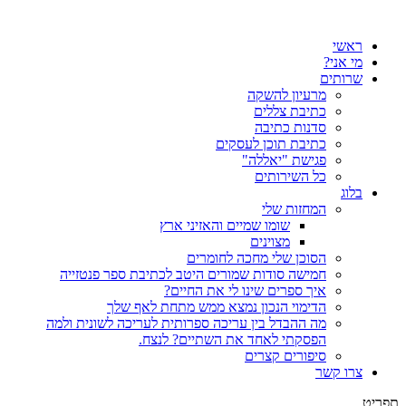
דלג
לתוכן
ראשי
מי אני?
שרותים
מרעיון להשקה
כתיבת צללים
סדנות כתיבה
כתיבת תוכן לעסקים
פגישת "יאללה"
כל השירותים
בלוג
המחזות שלי
שומו שמיים והאזיני ארץ
מצוינים
הסוכן שלי מחכה לחומרים
חמישה סודות שמורים היטב לכתיבת ספר פנטזייה
איך ספרים שינו לי את החיים?
הדימוי הנכון נמצא ממש מתחת לאף שלך
מה ההבדל בין עריכה ספרותית לעריכה לשונית ולמה
הפסקתי לאחד את השתיים? לנצח.
סיפורים קצרים
צרו קשר
תפריט