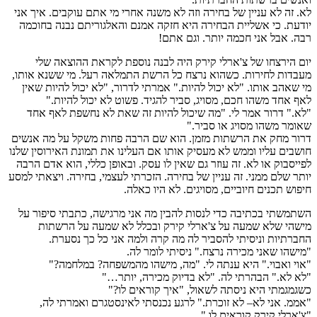
לא. זה לא עניין של בחירה וזה לא משנה אחרי מי אתם עוקבים. איך אני
יודעת. כי אשליית הבחירה היא חזקה אמנם והאלגוריתם נבנה בחוכמה
רבה. אבל אני חכמה יותר. וגם אתם!
יום הירצחו של צ'ארלי קירק היה לבנה נוספת לקראת ההוצאה שלי
מעבדות לחירות. כשהוא נרצח כל הרשת התמלאה רעל. מי ששנא אותו,
מי שאהב אותו. "לא יכול להיות." אמרתי לדרור, "לא יכול להיות שאין
לאף אחד משהו חכם, מסויג, סביר להגיד. פשוט לא יכול להיות."
"לא." דרור אמר לי. "מה שיכול להיות זה שאת לא נחשפת לאף אחד
שאומר משהו מסויג או סביר."
דרור מחק את הרשתות מזמן. הוא שם הרבה פחות משקל על מה אנשים
חושבים עליו וממש לא מעסיק אותו אם העלינו את תמונת האירוסין שלנו
לפייסבוק או לא. זה עוזר גם שאין לו עסק. ובאופן כללי, הוא אדם הרבה
יותר שלם ממני. זה עניין של בחירה. הזכרתי לעצמי, בחירה. ויצאתי למסע
חיפוש תכנים חיוביים, מסויגים. לא היו כאלה.
השתמשתי בכתיבה כדי לנסות להבין מה אני מרגישה, כתבתי סיפור על
מישהי שלא שמעה על צ'ארלי קירק ובכלל לא שמעה על הרשתות
החברתיות וניסיתי להסביר לה מה קרה ולמה אני כל כך נסערת.
"מישהו שאני מכירה נרצח." ניסיתי לומר לה.
"אוי ואבוי." היא ענתה לי. "מה, מישהו מהמשפחה? במלחמה?"
"לא לא." הבהרתי לה. "לא בדיוק מכירה, יותר…"
כשגמגמתי היא ניסתה לשאול, "איך קוראים לו?"
"אממ. אני לא– לא זוכרת." לרגע נכנסתי לאינסטגרם ואמרתי לה,
"צ'ארלי קירק קוראים לו."