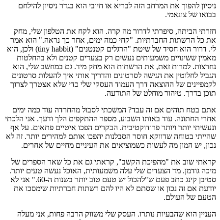
ניסיון להפוך את המרחב הזה לבריא או חיובי הוא בגדר ניסיון להילחם
בבואו של צונאמי.
חזרתי הביתה, סיפרתי לדרור מה קרה. הוא לקח את הטלפון שלי, מחק
את כל הרשתות החברתיות. "קחי כמה ימים, אחר כך נראה." הוא אמר
לי. דרור הוא חסיד של שיטת "הרגלים קטנטנים" (tiny habbit) ולכן, הוא
מאמין ששינויים משמעותים נעשים רק בצעדים קטנים ולא בהחלטות
נחרצות. למרות זאת, את הרשתות הוא מחק מיד. גם במחשב שלי, הוא
הגביל לחלוטין את הגישה לסרטונים והדריך אותי איך להעלות סרטונים
לקמפיינים של ההוצאה דרך העמוד העסקי שלי כדי שלא אצטרך לצרוך
תוכן בדרך. טיהור מוחלט של התודעה.
אתם בטח תוהים אם זה עבד? המשכתי לסבול מהחרדה עוד כמה ימים
אחרי החתונה. עוד באותו השבוע, מספר ההתקפים הלך ודעך. אני הלכתי
ונעשיתי יותר ויותר פרודוקטיבית. הבקרים הפכו איטיים פתאום. על אף
שהייתי בטוחה שדווקא חוסר הסבלנות יהפכו אותם למהירים יותר. זה לא
נכון, יש המון מה לעשות כשמוציאים את העיניים מחיים של אחרים.
קראתי שוב את "מהפיכת הקשב", קראתי גם את כל שאר הספרים של
מיכה גודמן. מד הצעדים שלי עלה משמעותית, האוכל נעשה טעים יותר.
סטיבן קינג כתב פעם ש"להכול יש טעם טוב יותר בשנות ה-60." אני לא
יודעת אם זה נכון או שסתם לא היו להם רשתות חברתיות שימסכו את
הטעם של העולם.
העניין הוא שהבעיות נותרו. העסק שלי משווק הרבה פחות, אני מעלה