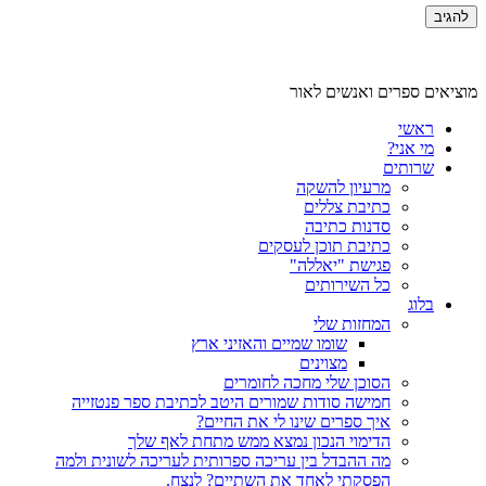
מוציאים ספרים ואנשים לאור
ראשי
מי אני?
שרותים
מרעיון להשקה
כתיבת צללים
סדנות כתיבה
כתיבת תוכן לעסקים
פגישת "יאללה"
כל השירותים
בלוג
המחזות שלי
שומו שמיים והאזיני ארץ
מצוינים
הסוכן שלי מחכה לחומרים
חמישה סודות שמורים היטב לכתיבת ספר פנטזייה
איך ספרים שינו לי את החיים?
הדימוי הנכון נמצא ממש מתחת לאף שלך
מה ההבדל בין עריכה ספרותית לעריכה לשונית ולמה
הפסקתי לאחד את השתיים? לנצח.