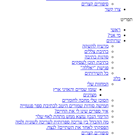
סיפורים קצרים
צרו קשר
תפריט
ראשי
מי אני?
שרותים
מרעיון להשקה
כתיבת צללים
סדנות כתיבה
כתיבת תוכן לעסקים
פגישת "יאללה"
כל השירותים
בלוג
המחזות שלי
שומו שמיים והאזיני ארץ
מצוינים
הסוכן שלי מחכה לחומרים
חמישה סודות שמורים היטב לכתיבת ספר פנטזייה
איך ספרים שינו לי את החיים?
הדימוי הנכון נמצא ממש מתחת לאף שלך
מה ההבדל בין עריכה ספרותית לעריכה לשונית ולמה
הפסקתי לאחד את השתיים? לנצח.
סיפורים קצרים