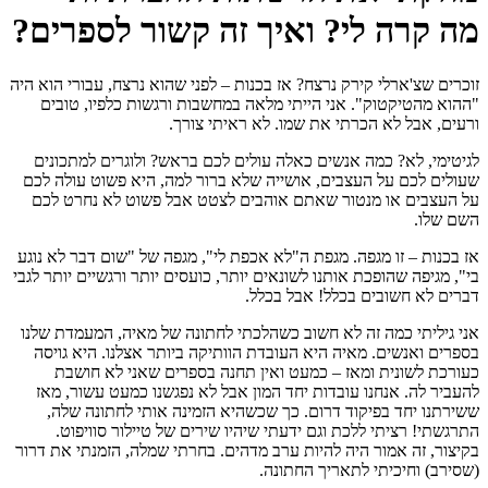
מה קרה לי? ואיך זה קשור לספרים?
זוכרים שצ'ארלי קירק נרצח? אז בכנות – לפני שהוא נרצח, עבורי הוא היה
"ההוא מהטיקטוק". אני הייתי מלאה במחשבות ורגשות כלפיו, טובים
ורעים, אבל לא הכרתי את שמו. לא ראיתי צורך.
לגיטימי, לא? כמה אנשים כאלה עולים לכם בראש? ולוגרים למתכונים
שעולים לכם על העצבים, אושייה שלא ברור למה, היא פשוט עולה לכם
על העצבים או מנטור שאתם אוהבים לצטט אבל פשוט לא נחרט לכם
השם שלו.
אז בכנות – זו מגפה. מגפת ה"לא אכפת לי", מגפה של "שום דבר לא נוגע
בי", מגיפה שהופכת אותנו לשונאים יותר, כועסים יותר ורגשיים יותר לגבי
דברים לא חשובים בכלל! אבל בכלל.
אני גיליתי כמה זה לא חשוב כשהלכתי לחתונה של מאיה, המעמדת שלנו
בספרים ואנשים. מאיה היא העובדת הוותיקה ביותר אצלנו. היא גויסה
כעורכת לשונית ומאז – כמעט ואין תחנה בספרים שאני לא חושבת
להעביר לה. אנחנו עובדות יחד המון אבל לא נפגשנו כמעט עשור, מאז
ששירתנו יחד בפיקוד דרום. כך שכשהיא הזמינה אותי לחתונה שלה,
התרגשתי! רציתי ללכת וגם ידעתי שיהיו שירים של טיילור סוויפוט.
בקיצור, זה אמור היה להיות ערב מדהים. בחרתי שמלה, הזמנתי את דרור
(שסירב) וחיכיתי לתאריך החתונה.