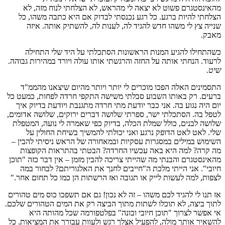
מהאינסטגרם פשוט לא יצאה לי מהראש, לא הצלחתי לנוח מזה, לא
הצלחתי להיות ברגע. כל רגע נכנסתי לבדוק אם היא כתבה משהו, כל
שנייה צץ לי משהו חדש להגיד לה, לענות לה, להשתיק אותה. איזה
מאבק.
כשהתחילו להגיע המנות הראשונות הסתכלתי על היד שלי התחילה
לרעוד. הנחתי אותה על החזה והרגשתי אותו עולה ויורד במהירות גבוהה.
שיט.
התסמינים האלה הפכו מוכרים לי יותר ויותר מהיום שיצאנו מהממ"ד
ברעים. רק באותו השבוע סבלתי משישה התקפי חרדה לפחות, כמעט כל
יום היה נגוע בה. אני כבר יודעת מתי חרדה מתגנבת ויודעת בדיוק איך
לטפל בה. הסתכלתי ישר, ספרתי שלושה דברים ירוקים, שלושה אדומים,
שלושה לבנים, כולל שמלת הכלה, בדיוק כפי שאמרה לי נועה, המטפלת
שלי. לאט לאט הדופק נרגע ואני יכולתי להמשיך בשיחת החולין על
השימוש במילים במסגרות עסקיות ובמאחורה של הראש ניסיתי להבין –
מה קרה? למה היא באה עכשיו החרדה? הבטתי בהתראות הקופצות
מהאינסטגרם והבנתי מה שהייתי צריכה להבין מזמן – אין דבר כזה "תוכן
חיובי". אני הייתי מלכת ה"חייבים לחנך את האלגוריתם? לבחור במה
לצפות, למה לעשות לייק או תגובה ואז הרשתות הן כמו כל תחום אחר."
אז תנו לי להגיד לכם משהו – זה לא נכון! גם אם תשפכו כוס מים טהורים
לתוך ביצה, לא תוכלו לשתות מתוך הביצה רק את המים הטהורים שלכם.
אי אפשר לצרוך "תוכן חיובי ובונה" בפלטפורמה שכל מהותה היא
להשאיר אותך מולה, להפעיל אצלך רגש ולעוות עבורך את המציאות. כל